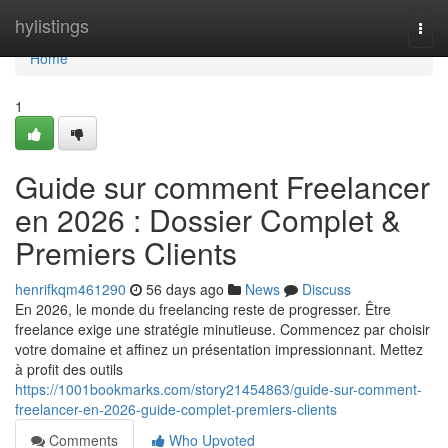
Home
hylistings
Togg
navi
Home
1
Guide sur comment Freelancer
en 2026 : Dossier Complet &
Premiers Clients
henrifkqm461290
56 days ago
News
Discuss
En 2026, le monde du freelancing reste de progresser. Être
freelance exige une stratégie minutieuse. Commencez par choisir
votre domaine et affinez un présentation impressionnant. Mettez
à profit des outils
https://1001bookmarks.com/story21454863/guide-sur-comment-
freelancer-en-2026-guide-complet-premiers-clients
Comments
Who Upvoted