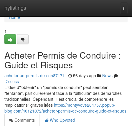
Home
hylistings
Togg
navi
Home
1
Acheter Permis de Conduire :
Guide et Risques
acheter-un-permis-de-con871711
56 days ago
News
Discuss
L'idée d'"obtenir" un "permis de conduire" peut sembler
"tentante", particulièrement face à la "difficulté" des démarches
traditionnelles. Cependant, il est crucial de comprendre les
"implications" graves liées
https://montyvdve284757.popup-
blog.com/40121072/acheter-permis-de-conduire-guide-et-risques
Comments
Who Upvoted