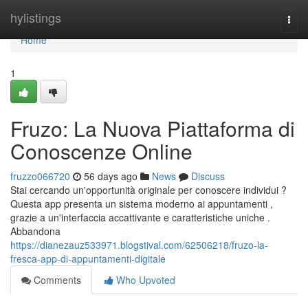
Home
hylistings
Togg
navi
Home
1
Fruzo: La Nuova Piattaforma di
Conoscenze Online
fruzzo066720
56 days ago
News
Discuss
Stai cercando un'opportunità originale per conoscere individui ?
Questa app presenta un sistema moderno ai appuntamenti ,
grazie a un'interfaccia accattivante e caratteristiche uniche .
Abbandona
https://dianezauz533971.blogstival.com/62506218/fruzo-la-
fresca-app-di-appuntamenti-digitale
Comments
Who Upvoted