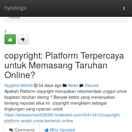
Home
hylistings
Togg
navi
Home
1
copyright: Platform Terpercaya
untuk Memasang Taruhan
Online?
faygdrq186430
54 days ago
News
Discuss
Apakah Platform copyright merupakan rekomendasi unggul untuk
kegiatan taruhan daring ? Banyak bettor yang menanyakan
tentang reputasi situs ini. copyright mengklaim sebagai
lingkungan yang nyaman untuk
https://larissazmqx528065.howeweb.com/42413412/copyright-
platform-andal-untuk-bertaruh-online
Comments
Who Upvoted