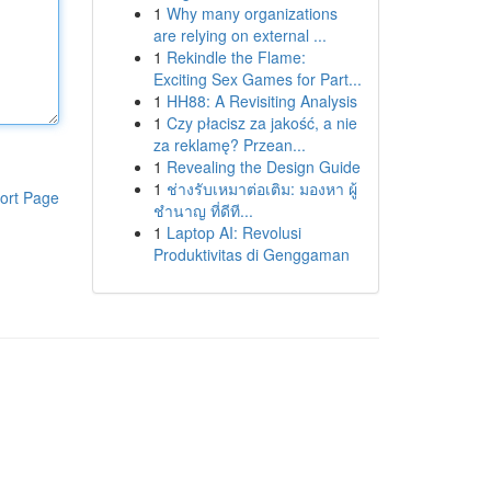
1
Why many organizations
are relying on external ...
1
Rekindle the Flame:
Exciting Sex Games for Part...
1
HH88: A Revisiting Analysis
1
Czy płacisz za jakość, a nie
za reklamę? Przean...
1
Revealing the Design Guide
1
ช่างรับเหมาต่อเติม: มองหา ผู้
ort Page
ชำนาญ ที่ดีที...
1
Laptop AI: Revolusi
Produktivitas di Genggaman