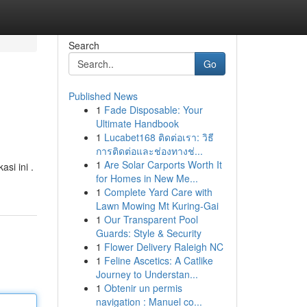
Search
Go
Published News
1
Fade Disposable: Your
Ultimate Handbook
1
Lucabet168 ติดต่อเรา: วิธี
การติดต่อและช่องทางช่...
1
Are Solar Carports Worth It
si ini .
for Homes in New Me...
1
Complete Yard Care with
Lawn Mowing Mt Kuring-Gai
1
Our Transparent Pool
Guards: Style & Security
1
Flower Delivery Raleigh NC
1
Feline Ascetics: A Catlike
Journey to Understan...
1
Obtenir un permis
navigation : Manuel co...