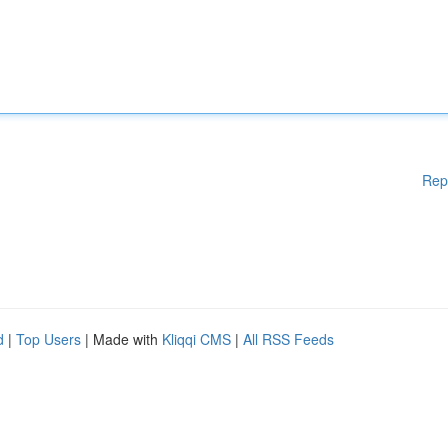
Rep
d
|
Top Users
| Made with
Kliqqi CMS
|
All RSS Feeds