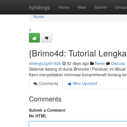
Home
hylistings
Home
New
Submit
Group
Home
1
{Brimo4d: Tutorial Lengk
deweyjczg401826
52 days ago
News
Discuss
Selamat datang di dunia Brimo4d ! Panduan ini dibuat 
Kami menyediakan informasi komprehensif tentang 
Comments
Who Upvoted
Comments
Submit a Comment
No HTML