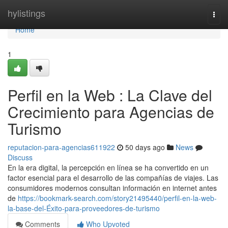
Home
hylistings
Togg
navi
Home
1
Perfil en la Web : La Clave del
Crecimiento para Agencias de
Turismo
reputacion-para-agencias611922
50 days ago
News
Discuss
En la era digital, la percepción en línea se ha convertido en un
factor esencial para el desarrollo de las compañías de viajes. Las
consumidores modernos consultan información en internet antes
de
https://bookmark-search.com/story21495440/perfil-en-la-web-
la-base-del-Éxito-para-proveedores-de-turismo
Comments
Who Upvoted