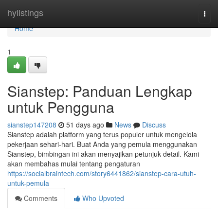
Home
hylistings
Togg
navi
Home
1
Sianstep: Panduan Lengkap
untuk Pengguna
sianstep147208
51 days ago
News
Discuss
Sianstep adalah platform yang terus populer untuk mengelola
pekerjaan sehari-hari. Buat Anda yang pemula menggunakan
Sianstep, bimbingan ini akan menyajikan petunjuk detail. Kami
akan membahas mulai tentang pengaturan
https://socialbraintech.com/story6441862/sianstep-cara-utuh-
untuk-pemula
Comments
Who Upvoted