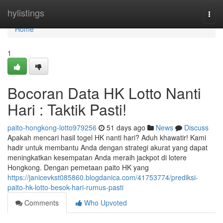
Home
hylistings
Togg
navi
Home
1
Bocoran Data HK Lotto Nanti
Hari : Taktik Pasti!
paito-hongkong-lotto979256
51 days ago
News
Discuss
Apakah mencari hasil togel HK nanti hari? Aduh khawatir! Kami
hadir untuk membantu Anda dengan strategi akurat yang dapat
meningkatkan kesempatan Anda meraih jackpot di lotere
Hongkong. Dengan pemetaan paito HK yang
https://janicevkst085860.blogdanica.com/41753774/prediksi-
paito-hk-lotto-besok-hari-rumus-pasti
Comments
Who Upvoted