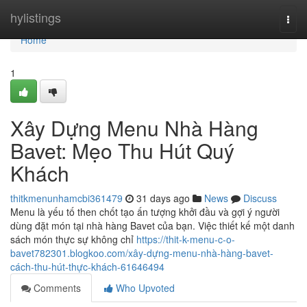
Home
hylistings
Togg
navi
Home
1
Xây Dựng Menu Nhà Hàng
Bavet: Mẹo Thu Hút Quý
Khách
thitkmenunhamcbi361479
31 days ago
News
Discuss
Menu là yếu tố then chốt tạo ấn tượng khởi đầu và gợi ý người
dùng đặt món tại nhà hàng Bavet của bạn. Việc thiết kế một danh
sách món thực sự không chỉ
https://thit-k-menu-c-o-
bavet782301.blogkoo.com/xây-dựng-menu-nhà-hàng-bavet-
cách-thu-hút-thực-khách-61646494
Comments
Who Upvoted