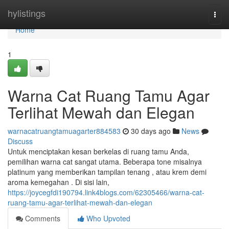
Home
hylistings
Togg
navi
Home
1
Warna Cat Ruang Tamu Agar
Terlihat Mewah dan Elegan
warnacatruangtamuagarter884583
30 days ago
News
Discuss
Untuk menciptakan kesan berkelas di ruang tamu Anda,
pemilihan warna cat sangat utama. Beberapa tone misalnya
platinum yang memberikan tampilan tenang , atau krem demi
aroma kemegahan . Di sisi lain,
https://joycegfdi190794.link4blogs.com/62305466/warna-cat-
ruang-tamu-agar-terlihat-mewah-dan-elegan
Comments
Who Upvoted