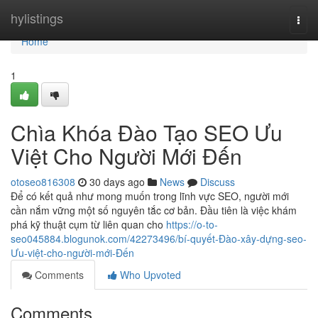
Home
hylistings
Togg
navi
Home
1
Chìa Khóa Đào Tạo SEO Ưu
Việt Cho Người Mới Đến
otoseo816308
30 days ago
News
Discuss
Để có kết quả như mong muốn trong lĩnh vực SEO, người mới
cần nắm vững một số nguyên tắc cơ bản. Đầu tiên là việc khám
phá kỹ thuật cụm từ liên quan cho
https://o-to-
seo045884.blogunok.com/42273496/bí-quyết-Đào-xây-dựng-seo-
Ưu-việt-cho-người-mới-Đến
Comments
Who Upvoted
Comments